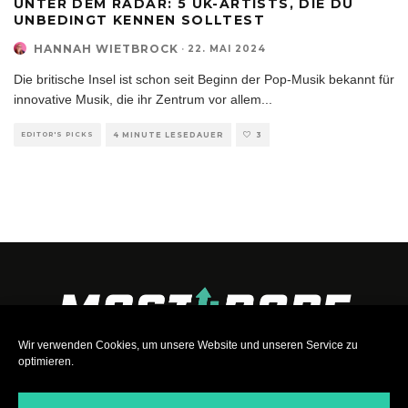
UNTER DEM RADAR: 5 UK-ARTISTS, DIE DU
UNBEDINGT KENNEN SOLLTEST
HANNAH WIETBROCK
·
22. MAI 2024
Die britische Insel ist schon seit Beginn der Pop-Musik bekannt für
innovative Musik, die ihr Zentrum vor allem
...
EDITOR'S PICKS
4 MINUTE LESEDAUER
3
Wir verwenden Cookies, um unsere Website und unseren Service zu
optimieren.