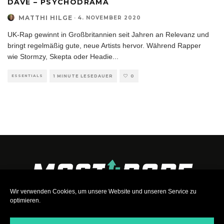
DAVE – PSYCHODRAMA
MATTHI HILGE
·
4. NOVEMBER 2020
UK-Rap gewinnt in Großbritannien seit Jahren an Relevanz und
bringt regelmäßig gute, neue Artists hervor. Während Rapper
wie Stormzy, Skepta oder Headie
...
ESSENTIALS
1 MINUTE LESEDAUER
0
Wir verwenden Cookies, um unsere Website und unseren Service zu
optimieren.