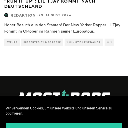
“RUN IT UP”: LIL TJAY KOMMT NACH
DEUTSCHLAND
REDAKTION
·
29. AUGUST 2024
Hoher Besuch aus den Staaten! Der New Yorker Rapper Lil Tjay
kommt im Oktober im Rahmen seiner Europatour
...
EVENTS
PRESENTED BY MOSTDOPE
1 MINUTE LESEDAUER
1
Wir verwenden Cookies, um unsere Website und unseren Service zu
optimieren.