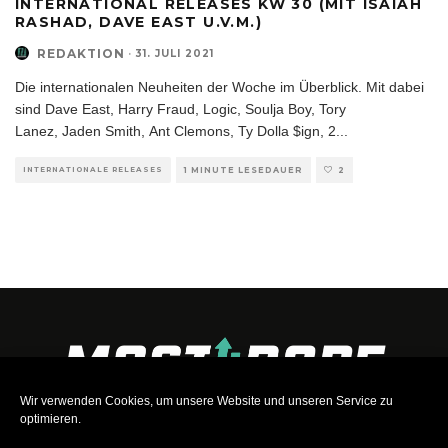
INTERNATIONAL RELEASES KW 30 (MIT ISAIAH
RASHAD, DAVE EAST U.V.M.)
REDAKTION
·
31. JULI 2021
Die internationalen Neuheiten der Woche im Überblick. Mit dabei
sind Dave East, Harry Fraud, Logic, Soulja Boy, Tory
Lanez, Jaden Smith, Ant Clemons, Ty Dolla $ign, 2
...
INTERNATIONALE RELEASES
1 MINUTE LESEDAUER
2
Wir verwenden Cookies, um unsere Website und unseren Service zu
optimieren.