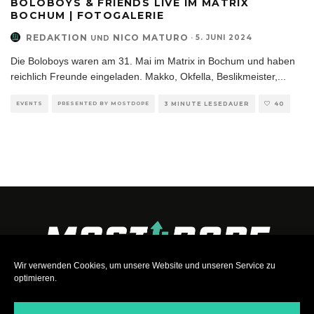
BOLOBOYS & FRIENDS LIVE IM MATRIX
BOCHUM | FOTOGALERIE
REDAKTION
NICO MATURO
·
5. JUNI 2024
UND
Die Boloboys waren am 31. Mai im Matrix in Bochum und haben
reichlich Freunde eingeladen. Makko, Okfella, Beslikmeister,
...
EVENTS
PRESENTED BY MOSTDOPE
3 MINUTE LESEDAUER
40
Wir verwenden Cookies, um unsere Website und unseren Service zu
optimieren.