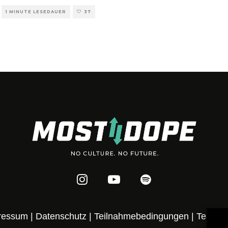
1 MINUTE LESEDAUER
37
ressum
|
Datenschutz
|
Teilnahmebedingungen
|
Team
|