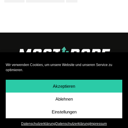
Wir verwenden Cookies, um unsere Website und unseren Service zu
optimieren.
Akzeptieren
Ablehnen
Impressum
|
Datenschutz
|
Teilnahmebedingungen
|
Team
|
Jobs
Einstellungen
Datenschutzerklärung
Datenschutzerklärung
Impressum