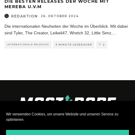
DIE BESTEN RELEASES DER WOCHE MIT
MEREBA U.V.M
REDAKTION
·
26. OKTOBER 2024
Die internationalen Neuheiten der Woche im Überblick. Mit dabei
sind Tyler, The Creator, Leikeli47, Wretch 32, Little Simz,
...
INTERNATIONALE RELEASES
3 MINUTE LESEDAUER
2
Wir verwenden Cookies, um unsere Website und unseren Service zu
optimieren.