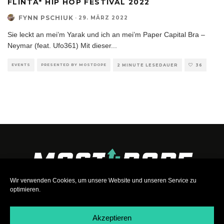
FLINTA* HIP HOP FESTIVAL 2022
FYNN PSCHIUK
·
29. MÄRZ 2022
Sie leckt an mei’m Yarak und ich an mei’m Paper Capital Bra –
Neymar (feat. Ufo361) Mit dieser
...
EVENTS
PRESENTED BY MOSTDOPE
2 MINUTE LESEDAUER
36
Wir verwenden Cookies, um unsere Website und unseren Service zu
optimieren.
Akzeptieren