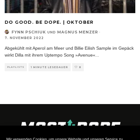
DO GOOD. BE DOPE. | OKTOBER
FYNN PSCHIUK
MAGNUS MENZER
·
UND
7. NOVEMBER 2022
Abgekühlt mit Aperol am Meer und Billie Eilish Sample im Gepäck
wirkt Dilla mit ihrem Uptempo Song »Avenue«
...
PLAYLISTS
1 MINUTE LESEDAUER
8
Wir verwenden Cookies, um unsere Website und unseren Service zu