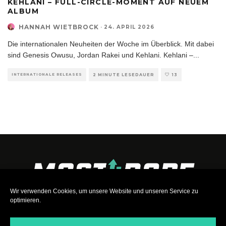
KEHLANI – FULL-CIRCLE-MOMENT AUF NEUEM
ALBUM
HANNAH WIETBROCK
·
24. APRIL 2026
Die internationalen Neuheiten der Woche im Überblick. Mit dabei
sind Genesis Owusu, Jordan Rakei und Kehlani. Kehlani –
...
INTERNATIONALE RELEASES
2 MINUTE LESEDAUER
13
Wir verwenden Cookies, um unsere Website und unseren Service zu
optimieren.