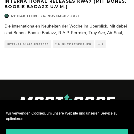
INTERNATIONAL RELEASES KW47 (MIT BONES,
BOOSIE BADAZZ U.V.M.)
REDAKTION
·
26. NOVEMBER 2021
Die internationalen Neuheiten der Woche im Überblick. Mit dabei
sind Bones, Boosie Badazz, R.A.P. Ferreira, Troy Ave, Ab-Soul,
...
INTERNATIONALE RELEASES
2 MINUTE LESEDAUER
1
Wir verwenden Cookies, um unsere Website und unseren Service zu
optimieren.