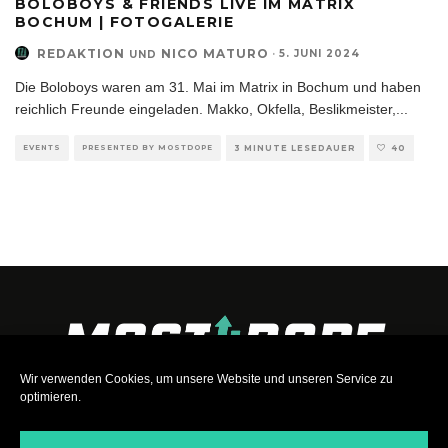
BOLOBOYS & FRIENDS LIVE IM MATRIX
BOCHUM | FOTOGALERIE
REDAKTION
NICO MATURO
·
5. JUNI 2024
UND
Die Boloboys waren am 31. Mai im Matrix in Bochum und haben
reichlich Freunde eingeladen. Makko, Okfella, Beslikmeister,
...
EVENTS
PRESENTED BY MOSTDOPE
3 MINUTE LESEDAUER
40
Wir verwenden Cookies, um unsere Website und unseren Service zu
optimieren.