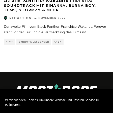
»BLACK PANTHER: WAKANDA FOREVER«
SOUNDTRACK MIT RIHANNA, BURNA BOY,
TEMS, STORMZY & MEHR
REDAKTION
·
4. NOVEMBER 2022
Der zweite Film vom Black Panther-Franchise Wakanda Forever
steht vor der Tür und die Vermarktung des Films ist
...
NEWS
4 MINUTE LESEDAUER
24
Wir verwenden Cookies, um unsere Website und unseren Service zu
optimieren.