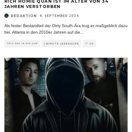
RICH HOMIE QUAN IST IM ALTER VON 34
JAHREN VERSTORBEN
REDAKTION
·
6. SEPTEMBER 2024
Als fester Bestandteil der Dirty South-Ära trug er maßgeblich dazu
bei, Atlanta in den 2010er Jahren auf die
...
THIS DAY IN HIP-HOP
1 MINUTE LESEDAUER
20