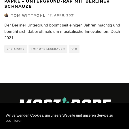
PAPKE – UNTERGRUND-RAP MIT BERLINER
SCHNAUZE
TOM WITTPOHL
·
17. APRIL 2021
Der Berliner Untergrund boomt seit einigen Jahren mächtig und
bemüht sich dabei oftmals um musikalische Innovationen. Doch
2021
...
SPOTLIGHTS
1 MINUTE LESEDAUER
8
Wir verwenden Cookies, um unsere Website und unseren Service zu
optimieren.