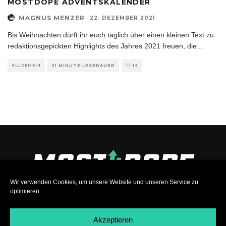
MOSTDOPE ADVENTSKALENDER
MAGNUS MENZER
·
22. DEZEMBER 2021
Bis Weihnachten dürft ihr euch täglich über einen kleinen Text zu
redaktionsgepickten Highlights des Jahres 2021 freuen, die
...
ALLGEMEIN
21 MINUTE LESEDAUER
14
Wir verwenden Cookies, um unsere Website und unseren Service zu
optimieren.
Akzeptieren