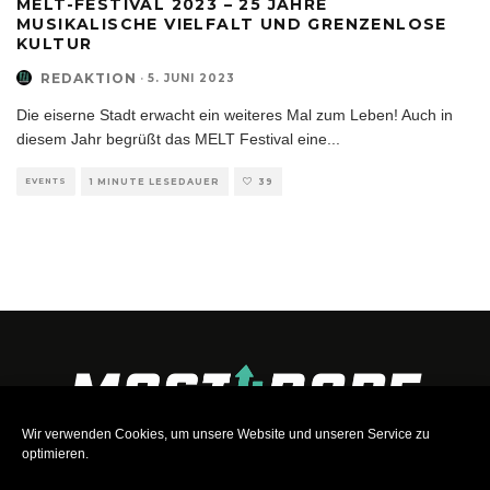
MELT-FESTIVAL 2023 – 25 JAHRE
MUSIKALISCHE VIELFALT UND GRENZENLOSE
KULTUR
REDAKTION
·
5. JUNI 2023
Die eiserne Stadt erwacht ein weiteres Mal zum Leben! Auch in
diesem Jahr begrüßt das MELT Festival eine
...
EVENTS
1 MINUTE LESEDAUER
39
Wir verwenden Cookies, um unsere Website und unseren Service zu
optimieren.