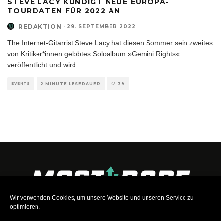
STEVE LACY KÜNDIGT NEUE EUROPA-
TOURDATEN FÜR 2022 AN
REDAKTION
·
29. SEPTEMBER 2022
The Internet-Gitarrist Steve Lacy hat diesen Sommer sein zweites
von Kritiker*innen gelobtes Soloalbum »Gemini Rights«
veröffentlicht und wird
...
EVENTS
2 MINUTE LESEDAUER
39
Wir verwenden Cookies, um unsere Website und unseren Service zu
optimieren.