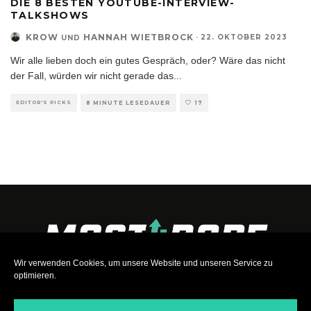
DIE 8 BESTEN YOUTUBE-INTERVIEW-
TALKSHOWS
KROW
HANNAH WIETBROCK
·
22. OKTOBER 2023
UND
Wir alle lieben doch ein gutes Gespräch, oder? Wäre das nicht
der Fall, würden wir nicht gerade das
...
EDITOR'S PICKS
8 MINUTE LESEDAUER
17
Wir verwenden Cookies, um unsere Website und unseren Service zu
optimieren.