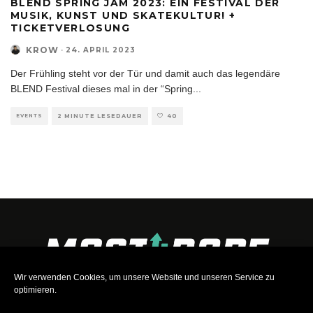
BLEND SPRING JAM 2023: EIN FESTIVAL DER
MUSIK, KUNST UND SKATEKULTUR! +
TICKETVERLOSUNG
KROW
·
24. APRIL 2023
Der Frühling steht vor der Tür und damit auch das legendäre
BLEND Festival dieses mal in der “Spring
...
EVENTS
2 MINUTE LESEDAUER
40
Wir verwenden Cookies, um unsere Website und unseren Service zu
optimieren.