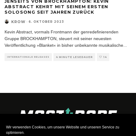
JENSEITS VON BROCKHAMPTON: KEVIN
ABSTRACT KEHRT MIT SEINEM ERSTEN
SOLOSONG SEIT JAHREN ZURÜCK
KROW
·
6. OKTOBER 2023
Kevin Abstract, vormals Frontmann der genredefinierenden
Gruppe BROCKHAMPTON, steuert mit seiner neuesten
Veröffentlichung »Blanket« in bisher unbekannte musikalische
...
INTERNATIONALE RELEASES
4 MINUTE LESEDAUER
14
Wir verwenden Cookies, um unsere Website und unseren Service zu
optimieren.