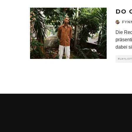
DO 
FYN
Die Red
präsent
dabei si
PLAYLIS