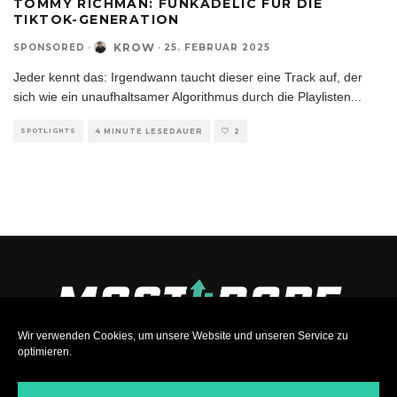
TOMMY RICHMAN: FUNKADELIC FÜR DIE
TIKTOK-GENERATION
KROW
SPONSORED
·
·
25. FEBRUAR 2025
Jeder kennt das: Irgendwann taucht dieser eine Track auf, der
sich wie ein unaufhaltsamer Algorithmus durch die Playlisten
...
SPOTLIGHTS
4 MINUTE LESEDAUER
2
Wir verwenden Cookies, um unsere Website und unseren Service zu
optimieren.