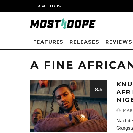
TEAM
JOBS
FEATURES
RELEASES
REVIEWS
A FINE AFRICA
KNU
8.5
AFR
NIG
MAR
Nachde
Gangste