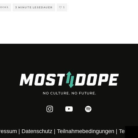
HECKS
3 MINUTE LESEDAUER
1
ressum
|
Datenschutz
|
Teilnahmebedingungen
|
Team
|