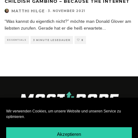
CHILDISH GAMBINO – BECAUSE THE INTERNET
MATTHI HILGE
·
3. NOVEMBER 2021
“Was kannst du eigentlich nicht?” möchte man Donald Glover am
liebsten zurufen. Gerade hat er die heiß erwartete
...
ESSENTIALS
3 MINUTE LESEDAUER
8
Wir verwenden Cookies, um unsere Website und unseren Service zu
optimieren.
Akzeptieren