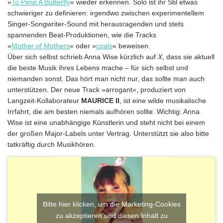
»
To Pimp A Butterfly
« wieder erkennen. Solo ist ihr Stil etwas
schwieriger zu definieren: irgendwo zwischen experimentellem
Singer-Songwriter-Sound mit herausragenden und stets
spannenden Beat-Produktionen, wie die Tracks
»
Mother of Mothers
« oder »
coals
« beweisen.
Über sich selbst schrieb Anna Wise kürzlich auf
X
, dass sie aktuell
die beste Musik ihres Lebens mache – für sich selbst und
niemanden sonst. Das hört man nicht nur, das sollte man auch
unterstützen. Der neue Track »arrogant«, produziert von
Langzeit-Kollaborateur
MAURICE II
, ist eine wilde musikalische
Irrfahrt, die am besten niemals aufhören sollte. Wichtig: Anna
Wise ist eine unabhängige Künstlerin und steht nicht bei einem
der großen Major-Labels unter Vertrag. Unterstützt sie also bitte
tatkräftig durch Musikhören.
Bitte hier klicken, um die Marketing-Cookies
zu akzeptieren und diesen Inhalt zu