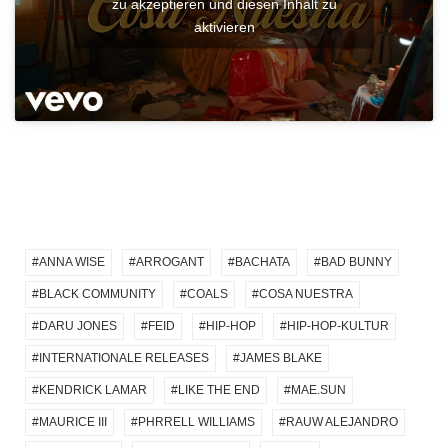
zu akzeptieren und diesen Inhalt zu
aktivieren
ANNA WISE
ARROGANT
BACHATA
BAD BUNNY
BLACK COMMUNITY
COALS
COSA NUESTRA
DARU JONES
FEID
HIP-HOP
HIP-HOP-KULTUR
INTERNATIONALE RELEASES
JAMES BLAKE
KENDRICK LAMAR
LIKE THE END
MAE.SUN
MAURICE III
PHRRELL WILLIAMS
RAUW ALEJANDRO