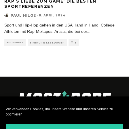
RAP’S LIEBE ZUM GAME: DIE BESTEN
SPORTREFERENZEN
PAUL HILGE
·
8. APRIL 2024
Sport und Hip-Hop gehen in den USA Hand in Hand. College
Athleten mit Rap-Mixtapes, Artists, die bei der
...
EDITORIALS
5 MINUTE LESEDAUER
5
Wir verwenden Cookies, um unsere Website und unseren Service zu
optimieren.