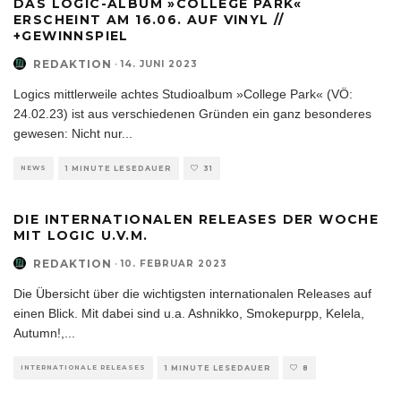
DAS LOGIC-ALBUM »COLLEGE PARK«
ERSCHEINT AM 16.06. AUF VINYL //
+GEWINNSPIEL
REDAKTION
·
14. JUNI 2023
Logics mittlerweile achtes Studioalbum »College Park« (VÖ:
24.02.23) ist aus verschiedenen Gründen ein ganz besonderes
gewesen: Nicht nur
...
NEWS
1 MINUTE LESEDAUER
31
DIE INTERNATIONALEN RELEASES DER WOCHE
MIT LOGIC U.V.M.
REDAKTION
·
10. FEBRUAR 2023
Die Übersicht über die wichtigsten internationalen Releases auf
einen Blick. Mit dabei sind u.a. Ashnikko, Smokepurpp, Kelela,
Autumn!,
...
INTERNATIONALE RELEASES
1 MINUTE LESEDAUER
8