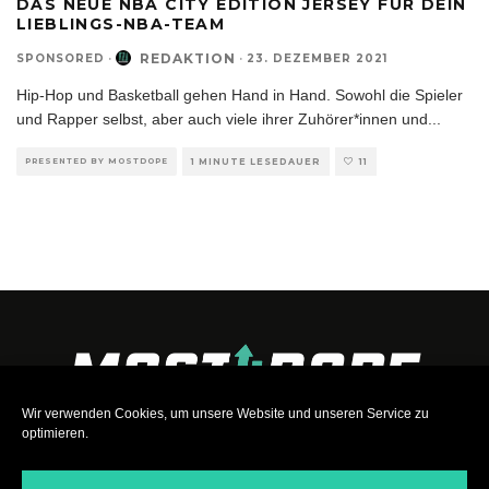
DAS NEUE NBA CITY EDITION JERSEY FÜR DEIN
LIEBLINGS-NBA-TEAM
REDAKTION
SPONSORED
·
·
23. DEZEMBER 2021
Hip-Hop und Basketball gehen Hand in Hand. Sowohl die Spieler
und Rapper selbst, aber auch viele ihrer Zuhörer*innen und
...
PRESENTED BY MOSTDOPE
1 MINUTE LESEDAUER
11
Wir verwenden Cookies, um unsere Website und unseren Service zu
optimieren.