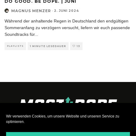
DO GOOD. BE DOPE. | JUNI
MAGNUS MENZER
·
2. JUNI 2024
Während der anhaltende Regen in Deutschland den endgültigen
Sommeranfang zu verzögern versucht, liefern wir euch passende
Soundtracks für
...
PLAYLISTS
1 MINUTE LESEDAUER
13
Wir verwenden Cookies, um unsere Website und unseren Service zu
optimieren.