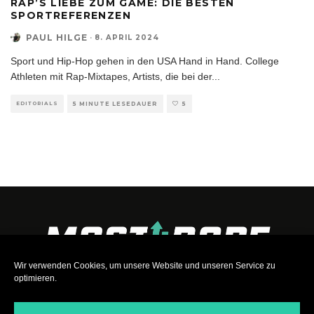
RAP’S LIEBE ZUM GAME: DIE BESTEN
SPORTREFERENZEN
PAUL HILGE
·
8. APRIL 2024
Sport und Hip-Hop gehen in den USA Hand in Hand. College
Athleten mit Rap-Mixtapes, Artists, die bei der
...
EDITORIALS
5 MINUTE LESEDAUER
5
Wir verwenden Cookies, um unsere Website und unseren Service zu
optimieren.