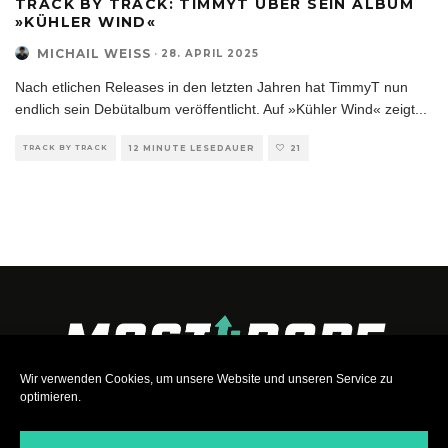
TRACK BY TRACK: TIMMYT ÜBER SEIN ALBUM
»KÜHLER WIND«
MICHAIL WEISS
·
28. APRIL 2025
Nach etlichen Releases in den letzten Jahren hat TimmyT nun
endlich sein Debütalbum veröffentlicht. Auf »Kühler Wind« zeigt
...
TRACK BY TRACK
12 MINUTE LESEDAUER
21
Wir verwenden Cookies, um unsere Website und unseren Service zu
optimieren.