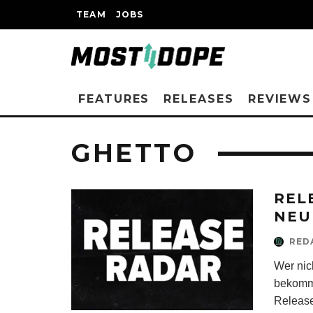
TEAM
JOBS
FEATURES
RELEASES
REVIEWS
GHETTO
REL
NEU
RED
Wer ni
bekommt
Release