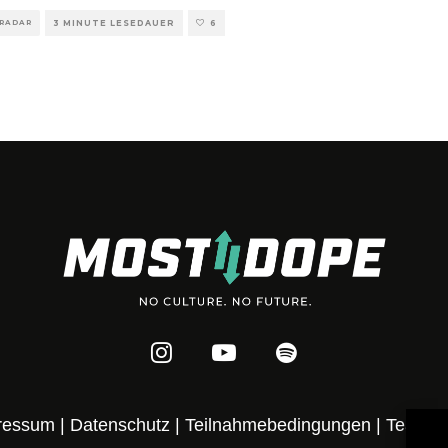
 RADAR
3 MINUTE LESEDAUER
6
ressum
|
Datenschutz
|
Teilnahmebedingungen
|
Team
|