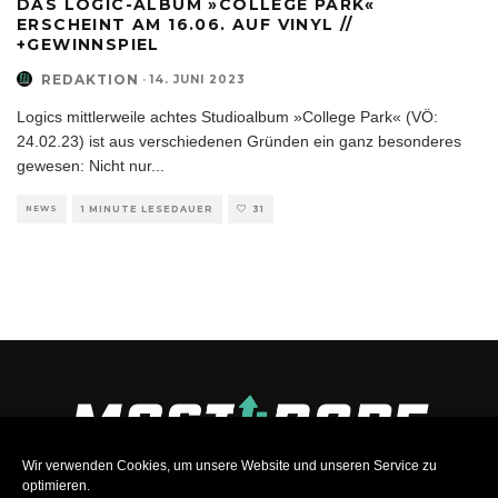
DAS LOGIC-ALBUM »COLLEGE PARK«
ERSCHEINT AM 16.06. AUF VINYL //
+GEWINNSPIEL
REDAKTION
·
14. JUNI 2023
Logics mittlerweile achtes Studioalbum »College Park« (VÖ:
24.02.23) ist aus verschiedenen Gründen ein ganz besonderes
gewesen: Nicht nur
...
NEWS
1 MINUTE LESEDAUER
31
Wir verwenden Cookies, um unsere Website und unseren Service zu
optimieren.