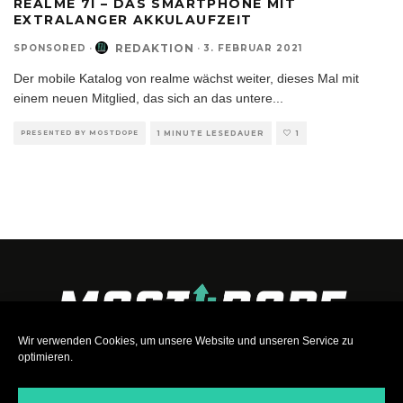
REALME 7I – DAS SMARTPHONE MIT
EXTRALANGER AKKULAUFZEIT
REDAKTION
SPONSORED
·
·
3. FEBRUAR 2021
Der mobile Katalog von realme wächst weiter, dieses Mal mit
einem neuen Mitglied, das sich an das untere
...
PRESENTED BY MOSTDOPE
1 MINUTE LESEDAUER
1
Wir verwenden Cookies, um unsere Website und unseren Service zu
optimieren.